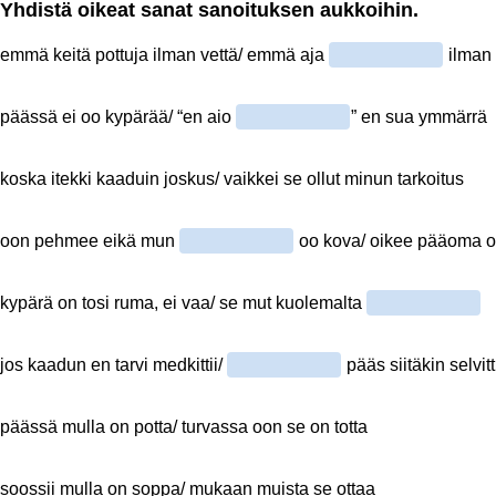
Yhdistä oikeat sanat sanoituksen aukkoihin.
emmä keitä pottuja ilman vettä/ emmä aja
ilman 
päässä ei oo kypärää/ “en aio
” en sua ymmärrä
koska itekki kaaduin joskus/ vaikkei se ollut minun tarkoitus
oon pehmee eikä mun
oo kova/ oikee pääoma 
kypärä on tosi ruma, ei vaa/ se mut kuolemalta
jos kaadun en tarvi medkittii/
pääs siitäkin selvitt
päässä mulla on potta/ turvassa oon se on totta
soossii mulla on soppa/ mukaan muista se ottaa